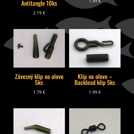
1.99
€
Antitangle 10ks
2.19
€
Závesný klip na olovo
Klip na olovo –
5ks
Backlead klip 5ks
1.79
€
1.99
€