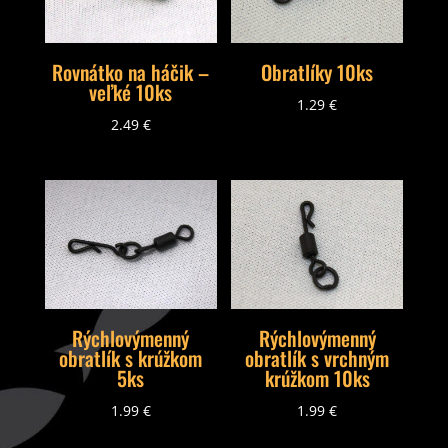
Rovnátko na háčik –
Obratlíky 10ks
veľké 10ks
1.29
€
2.49
€
Rýchlovýmenný
Rýchlovýmenný
obratlík s krúžkom
obratlík s vrchným
5ks
krúžkom 10ks
1.99
€
1.99
€