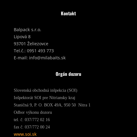
Kontakt
Balpack s.r.o.
Lipová 8
93701 Želiezovce
Tel.č.:
0951 493 773
E-mail:
info@milabaits.sk
Orgán dozoru
Slovenská obchodná inšpekcia (SOI)
Inšpektorát SOI pre Nitriansky kraj
Staničná 9, P. O. BOX 49A, 950 50 Nitra 1
Odbor výkonu dozoru
tel. č. 037/772 02 16
fax č. 037/772 00 24
www.soi.sk