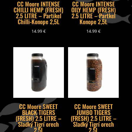
CC Moore INTENSE
CC Moore INTENSE
CHILLI HEMP (FRESH)
OILY HEMP (FRESH)
2.5 LITRE – Partikel
2.5 LITRE – Partkel
Chilli-Konope 2,5L
Konope 2,5L
14.99
€
14.99
€
CC Moore SWEET
CC Moore SWEET
BLACK TIGERS
JUMBO TIGERS
(FRESH) 2.5 LITRE –
(FRESH) 2.5 LITRE –
Sladký Tigrí orech
Sladký Tigrí orech
2,5L
2,5L