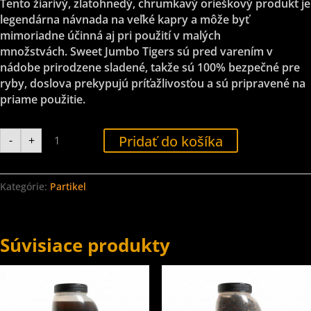
Tento žiarivý, zlatohnedý, chrumkavý orieškový produkt je
legendárna návnada na veľké kapry a môže byť
mimoriadne účinná aj pri použití v malých
množstvách.
Sweet Jumbo Tigers sú pred varením v
nádobe prirodzene sladené, takže sú 100% bezpečné pre
ryby, doslova prekypujú príťažlivosťou a sú pripravené na
priame použitie.
množstvo
Pridať do košíka
-
+
CC
Moore
SWEET
JUMBO
TIGERS
Kategórie:
Partikel
(FRESH)
2.5
LITRE
-
Sladký
Súvisiace produkty
Tigrí
orech
2,5L