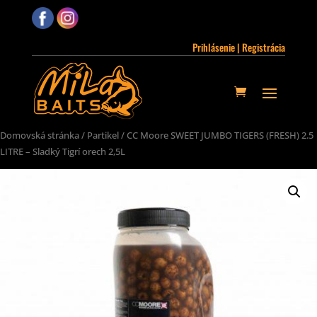
Prihlásenie | Registrácia
Domovská stránka
/
Partikel
/ CC Moore SWEET JUMBO TIGERS (FRESH) 2.5
LITRE – Sladký Tigrí orech 2,5L