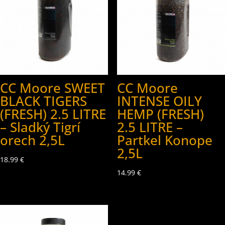
CC Moore SWEET
CC Moore
BLACK TIGERS
INTENSE OILY
(FRESH) 2.5 LITRE
HEMP (FRESH)
– Sladký Tigrí
2.5 LITRE –
orech 2,5L
Partkel Konope
2,5L
18.99
€
14.99
€