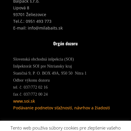
Balpack s.r.o.
Lipová 8
93701 Želiezovce
Tel.č.:
0951 493 773
E-mail:
info@milabaits.sk
Orgán dozoru
Slovenská obchodná inšpekcia (SOI)
Inšpektorát SOI pre Nitriansky kraj
Staničná 9, P. O. BOX 49A, 950 50 Nitra 1
Odbor výkonu dozoru
tel. č. 037/772 02 16
fax č. 037/772 00 24
www.soi.sk
Podávanie podnetov sťažností, návrhov a žiadosti
Tento web používa súbory cookies pre zlepšenie vašeho