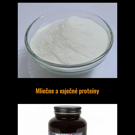
Mliečne a vaječné proteíny