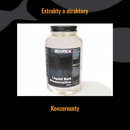
Extrakty a atraktory
Konzervanty