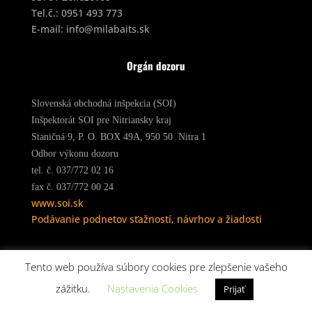
Tel.č.:
0951 493 773
E-mail:
info@milabaits.sk
Orgán dozoru
Slovenská obchodná inšpekcia (SOI)
Inšpektorát SOI pre Nitriansky kraj
Staničná 9, P. O. BOX 49A, 950 50 Nitra 1
Odbor výkonu dozoru
tel. č. 037/772 02 16
fax č. 037/772 00 24
www.soi.sk
Podávanie podnetov sťažností, návrhov a žiadosti
Tento web používa súbory cookies pre zlepšenie vašeho
© 2020 Milabaits.sk
zážitku.
Nastavenia Cookies
Prijať