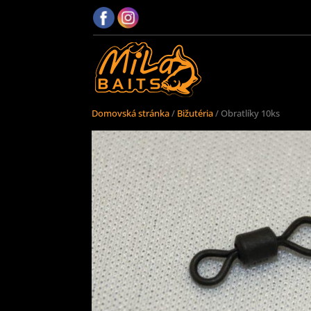
Domovská stránka
/
Bižutéria
/ Obratlíky 10ks