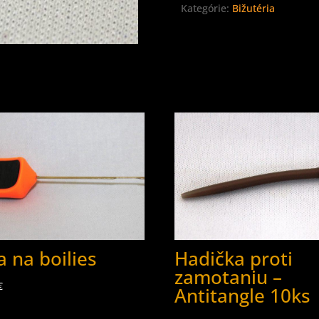
Kategórie:
Bižutéria
a na boilies
Hadička proti
zamotaniu –
€
Antitangle 10ks