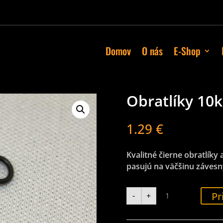
Domov
O nás
E-Shop
Obratlíky 10k
1.29
€
Kvalitné čierne obratlíky 
pasujú na väčšinu závesný
množstvo
Pr
-
+
Obratlíky
10ks