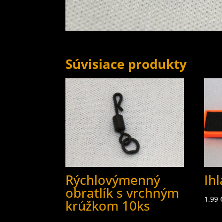
Súvisiace produkty
Rýchlovýmenný
Ihl
obratlík s vrchným
1.99
krúžkom 10ks