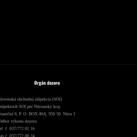
Orgán dozoru
Slovenská obchodná inšpekcia (SOI)
Inšpektorát SOI pre Nitriansky kraj
Staničná 9, P. O. BOX 49A, 950 50 Nitra 1
Odbor výkonu dozoru
tel. č. 037/772 02 16
fax č. 037/772 00 24