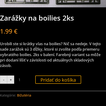
Zarážky na boilies 2ks
1.99
€
Urobili ste si krátky vlas na boilies? Nič sa nedeje. V tejto
sade zarážok sú 3 dĺžky, ktoré si zvolíte podľa priemeru
vybratého boilies. 2ks v balení. Farebný variant sa môže
pri dodaní líšiť v závislosti od aktuálnych skladových
zásob.
množstvo
Pridať do košíka
-
+
Zarážky
na
boilies
2ks
Kategórie:
Bižutéria