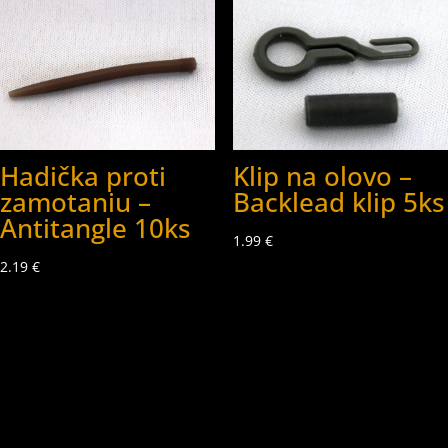
Hadička proti
Klip na olovo –
zamotaniu –
Backlead klip 5ks
Antitangle 10ks
1.99
€
2.19
€