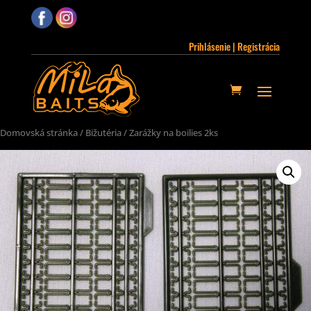
Prihlásenie | Registrácia
Domovská stránka
/
Bižutéria
/ Zarážky na boilies 2ks