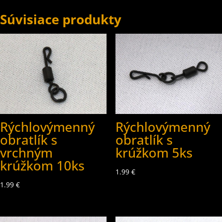
Súvisiace produkty
Rýchlovýmenný
Rýchlovýmenný
obratlík s
obratlík s
vrchným
krúžkom 5ks
krúžkom 10ks
1.99
€
1.99
€