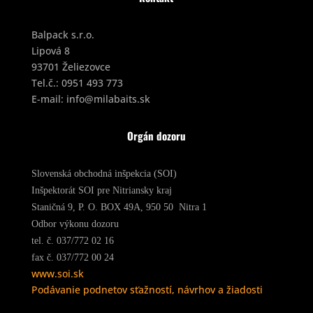
Balpack s.r.o.
Lipová 8
93701 Želiezovce
Tel.č.:
0951 493 773
E-mail:
info@milabaits.sk
Orgán dozoru
Slovenská obchodná inšpekcia (SOI)
Inšpektorát SOI pre Nitriansky kraj
Staničná 9, P. O. BOX 49A, 950 50 Nitra 1
Odbor výkonu dozoru
tel. č. 037/772 02 16
fax č. 037/772 00 24
www.soi.sk
Podávanie podnetov sťažností, návrhov a žiadosti