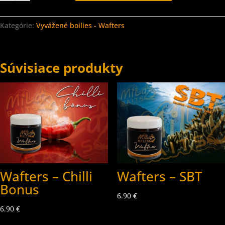
-
Hot
Hell
Kategórie:
Vyvážené boilies - Wafters
Súvisiace produkty
Wafters – Chilli
Wafters – SBT
Bonus
6.90
€
6.90
€