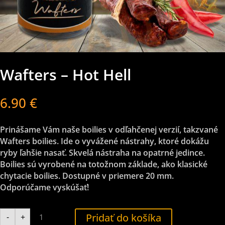
Wafters – Hot Hell
6.90
€
Prinášame Vám naše boilies v odľahčenej verzií, takzvané
Wafters boilies. Ide o vyvážené nástrahy, ktoré dokážu
ryby ľahšie nasať. Skvelá nástraha na opatrné jedince.
Boilies sú vyrobené na totožnom základe, ako klasické
chytacie boilies. Dostupné v priemere 20 mm.
Odporúčame vyskúšať!
množstvo
Pridať do košíka
-
+
Wafters