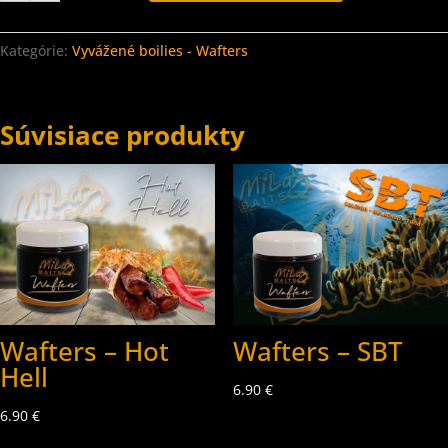
-
Chilli
Bonus
Kategórie:
Vyvážené boilies - Wafters
Súvisiace produkty
Wafters – Hot
Wafters – SBT
Hell
6.90
€
6.90
€