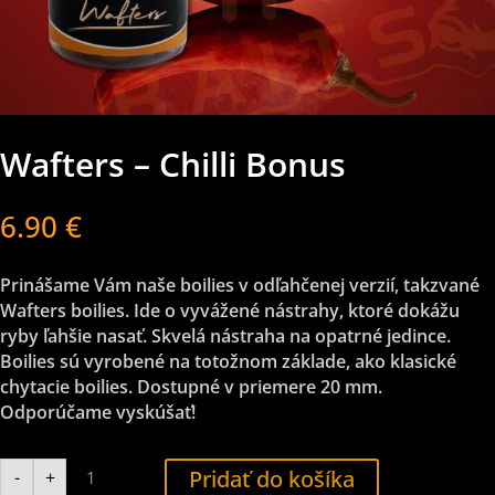
Wafters – Chilli Bonus
6.90
€
Prinášame Vám naše boilies v odľahčenej verzií, takzvané
Wafters boilies. Ide o vyvážené nástrahy, ktoré dokážu
ryby ľahšie nasať. Skvelá nástraha na opatrné jedince.
Boilies sú vyrobené na totožnom základe, ako klasické
chytacie boilies. Dostupné v priemere 20 mm.
Odporúčame vyskúšať!
množstvo
Pridať do košíka
-
+
Wafters