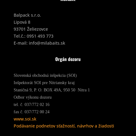
Balpack s.r.o.
Lipová 8
93701 Želiezovce
Tel.č.:
0951 493 773
E-mail:
info@milabaits.sk
Orgán dozoru
Slovenská obchodná inšpekcia (SOI)
Inšpektorát SOI pre Nitriansky kraj
Staničná 9, P. O. BOX 49A, 950 50 Nitra 1
Odbor výkonu dozoru
tel. č. 037/772 02 16
fax č. 037/772 00 24
www.soi.sk
Podávanie podnetov sťažností, návrhov a žiadosti