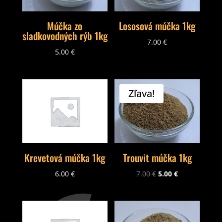
Múčka zo
Lososová múčka 1kg
sladkovodných rýb 1kg
7.00
€
5.00
€
Zľava!
Trouvit múčka 1kg
Krevetová múčka 1kg
7.00
€
5.00
€
6.00
€