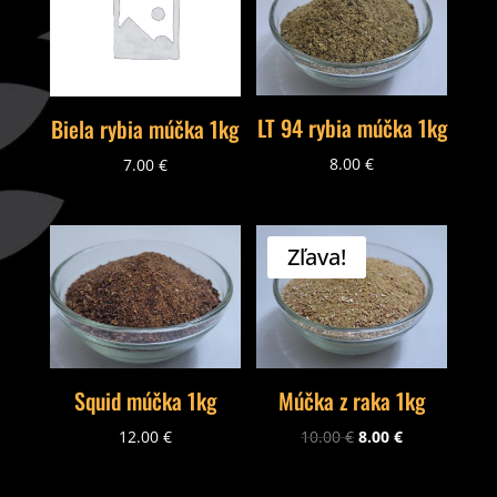
LT 94 rybia múčka 1kg
Biela rybia múčka 1kg
8.00
€
7.00
€
Zľava!
Squid múčka 1kg
Múčka z raka 1kg
12.00
€
10.00
€
8.00
€