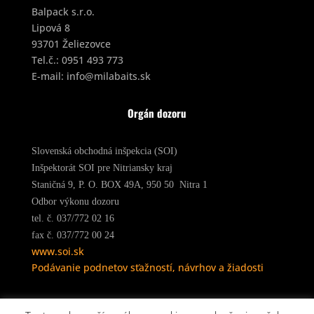
Balpack s.r.o.
Lipová 8
93701 Želiezovce
Tel.č.:
0951 493 773
E-mail:
info@milabaits.sk
Orgán dozoru
Slovenská obchodná inšpekcia (SOI)
Inšpektorát SOI pre Nitriansky kraj
Staničná 9, P. O. BOX 49A, 950 50 Nitra 1
Odbor výkonu dozoru
tel. č. 037/772 02 16
fax č. 037/772 00 24
www.soi.sk
Podávanie podnetov sťažností, návrhov a žiadosti