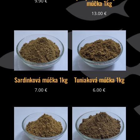
9.90
€
múčka 1kg
13.00
€
Sardinková múčka 1kg
Tuniaková múčka 1kg
7.00
€
6.00
€