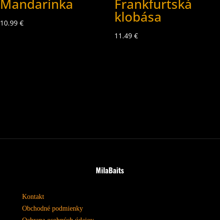
Mandarinka
Frankfurtská
klobása
10.99
€
11.49
€
MilaBaits
Kontakt
Obchodné podmienky