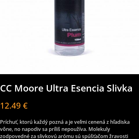
CC Moore Ultra Esencia Slivka
12.49
€
Príchuť, ktorú každý pozná a je veľmi cenená z hľadiska
vône, no napodiv sa príliš nepoužíva. Molekuly
zodpovedné za slivkovú arómu sú spúšťačom žravosti