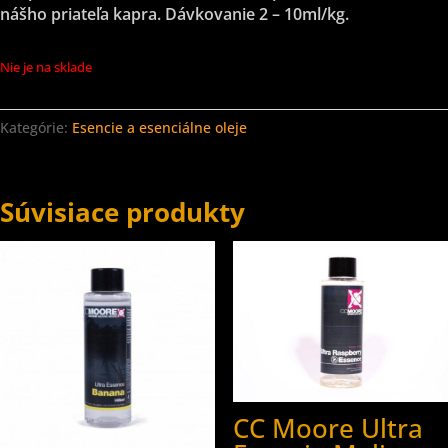
nášho priateľa kapra. Dávkovanie 2 – 10ml/kg.
Nie je na sklade
Kategórie:
Esencie a esenciálne oleje
Súvisiace produkty
CC Moore Ultra