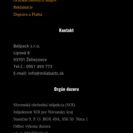
Ochrana osobných údajov
Reklamácie
Doprava a Platba
Kontakt
Balpack s.r.o.
Lipová 8
93701 Želiezovce
Tel.č.:
0951 493 773
E-mail:
info@milabaits.sk
Orgán dozoru
Slovenská obchodná inšpekcia (SOI)
Inšpektorát SOI pre Nitriansky kraj
Staničná 9, P. O. BOX 49A, 950 50 Nitra 1
Odbor výkonu dozoru