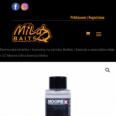
Prihlásenie | Registrácia
Domovská stránka
/
Suroviny na výrobu Boilies
/
Esencie a esenciálne oleje
/ CC Moore Ultra Esencia Slivka