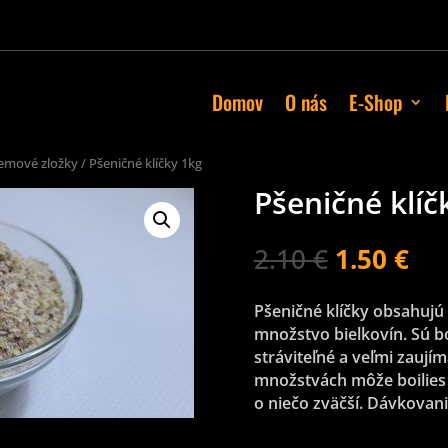
Domov
O nás
E-Shop
emové zložky
/ Pšeničné klíčky 1kg
Pšeničné klíč
2.10
€
1.50
€
Pšeničné klíčky obsahujú
množstvo bielkovín. Sú b
stráviteľné a veľmi zaujím
množstvách môže boilies
o niečo zväčší. Dávkovani