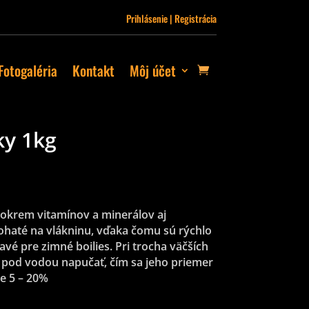
Prihlásenie | Registrácia
Fotogaléria
Kontakt
Môj účet
ky 1kg
 okrem vitamínov a minerálov aj
ohaté na vlákninu, vďaka čomu sú rýchlo
avé pre zimné boilies. Pri trocha väčších
 pod vodou napučať, čím sa jeho priemer
e 5 – 20%