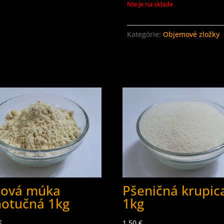
Nie je na sklade
Kategórie:
Objemové zložky
jová múka
Pšeničná krupic
notučná 1kg
1kg
€
1.50
€