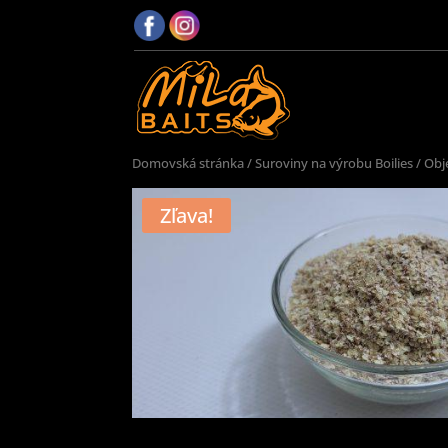
Domovská stránka
/
Suroviny na výrobu Boilies
/
Obj
Zľava!