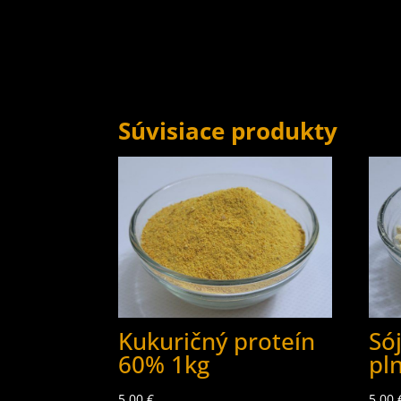
Súvisiace produkty
Kukuričný proteín
Só
60% 1kg
pl
5.00
€
5.00