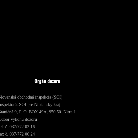
Orgán dozoru
Slovenská obchodná inšpekcia (SOI)
Inšpektorát SOI pre Nitriansky kraj
Staničná 9, P. O. BOX 49A, 950 50 Nitra 1
Odbor výkonu dozoru
tel. č. 037/772 02 16
fax č. 037/772 00 24