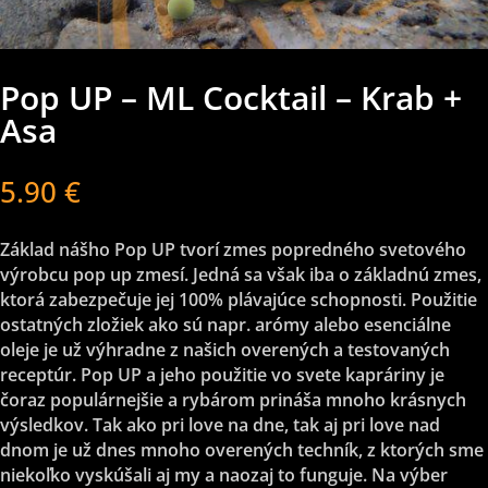
Pop UP – ML Cocktail – Krab +
Asa
5.90
€
Základ nášho Pop UP tvorí zmes popredného svetového
výrobcu pop up zmesí. Jedná sa však iba o základnú zmes,
ktorá zabezpečuje jej 100% plávajúce schopnosti. Použitie
ostatných zložiek ako sú napr. arómy alebo esenciálne
oleje je už výhradne z našich overených a testovaných
receptúr. Pop UP a jeho použitie vo svete kapráriny je
čoraz populárnejšie a rybárom prináša mnoho krásnych
výsledkov. Tak ako pri love na dne, tak aj pri love nad
dnom je už dnes mnoho overených techník, z ktorých sme
niekoľko vyskúšali aj my a naozaj to funguje. Na výber