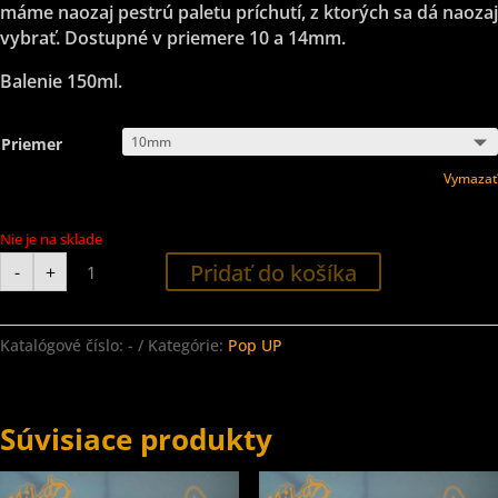
máme naozaj pestrú paletu príchutí, z ktorých sa dá naozaj
vybrať. Dostupné v priemere 10 a 14mm.
Balenie 150ml.
Priemer
Vymazať
Nie je na sklade
množstvo
Pridať do košíka
-
+
Pop
UP
-
ML
Cocktail
Katalógové číslo:
-
Kategórie:
Pop UP
-
Krab
+
Asa
Súvisiace produkty