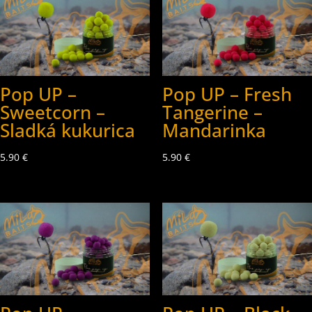
Pop UP –
Pop UP – Fresh
Sweetcorn –
Tangerine –
Sladká kukurica
Mandarinka
5.90
€
5.90
€