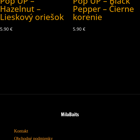
Pop UP –
Pop UP – Black
Hazelnut –
Pepper – Čierne
Lieskový oriešok
korenie
5.90
€
5.90
€
MilaBaits
Kontakt
Obchodné podmienky