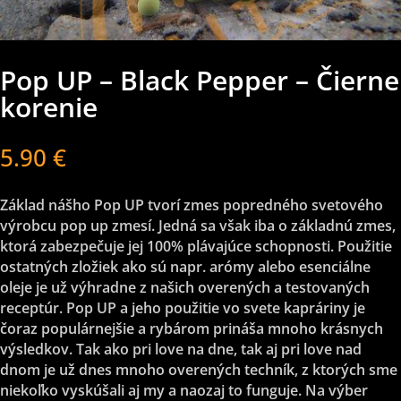
Pop UP – Black Pepper – Čierne
korenie
5.90
€
Základ nášho Pop UP tvorí zmes popredného svetového
výrobcu pop up zmesí. Jedná sa však iba o základnú zmes,
ktorá zabezpečuje jej 100% plávajúce schopnosti. Použitie
ostatných zložiek ako sú napr. arómy alebo esenciálne
oleje je už výhradne z našich overených a testovaných
receptúr. Pop UP a jeho použitie vo svete kapráriny je
čoraz populárnejšie a rybárom prináša mnoho krásnych
výsledkov. Tak ako pri love na dne, tak aj pri love nad
dnom je už dnes mnoho overených techník, z ktorých sme
niekoľko vyskúšali aj my a naozaj to funguje. Na výber