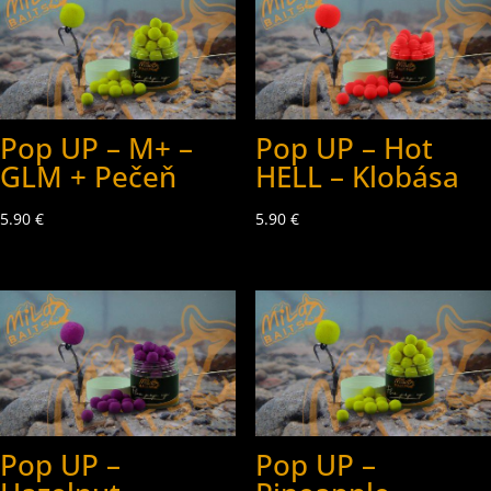
Pop UP – M+ –
Pop UP – Hot
GLM + Pečeň
HELL – Klobása
5.90
€
5.90
€
Pop UP –
Pop UP –