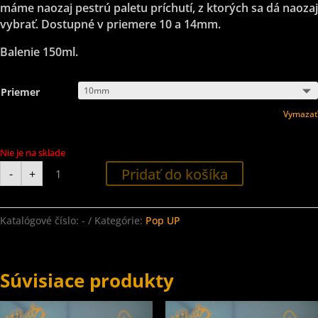
máme naozaj pestrú paletu príchutí, z ktorých sa dá naozaj
vybrať. Dostupné v priemere 10 a 14mm.
Balenie 150ml.
Priemer
Vymazať
Nie je na sklade
množstvo
Pridať do košíka
-
+
Pop
UP
-
Black
Pepper
Katalógové číslo:
-
Kategórie:
Pop UP
-
Čierne
korenie
Súvisiace produkty