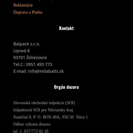
Reklamácie
Doprava a Platba
Kontakt
Balpack s.r.o.
Lipová 8
93701 Želiezovce
Tel.č.:
0951 493 773
E-mail:
info@milabaits.sk
Orgán dozoru
Slovenská obchodná inšpekcia (SOI)
Inšpektorát SOI pre Nitriansky kraj
Staničná 9, P. O. BOX 49A, 950 50 Nitra 1
Odbor výkonu dozoru
tel. č. 037/772 02 16