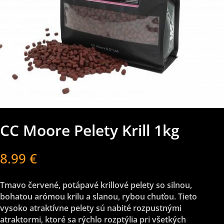
CC Moore Pelety Krill 1kg
8.99
€
Tmavo červené, potápavé krillové pelety so silnou,
bohatou arómou krilu a slanou, rybou chuťou. Tieto
vysoko atraktívne ​​pelety sú nabité rozpustnými
atraktormi, ktoré sa rýchlo rozptýlia pri všetkých