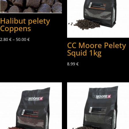
Halibut pelety
Coppens
2.80
€
–
50.00
€
CC Moore Pelety
Squid 1kg
8.99
€