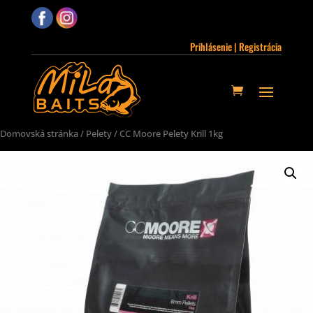
Prihlásenie | Registrácia
Domovská stránka
/
Pelety
/ CC Moore Pelety Krill 1kg