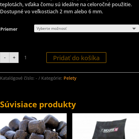
teplotách, vďaka čomu sú ideálne na celoročné použitie.
Dostupné vo veľkostiach 2 mm alebo 6 mm.
Priemer
množstvo
Pridať do košíka
-
+
CC
Moore
Pelety
Krill
1kg
Katalógové číslo:
-
Kategórie:
Pelety
Súvisiace produkty