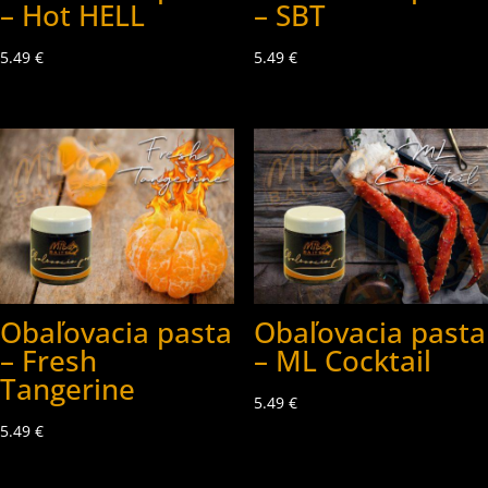
– Hot HELL
– SBT
5.49
€
5.49
€
Obaľovacia pasta
Obaľovacia pasta
– Fresh
– ML Cocktail
Tangerine
5.49
€
5.49
€