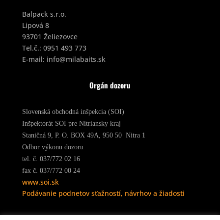
Balpack s.r.o.
Lipová 8
93701 Želiezovce
Tel.č.:
0951 493 773
E-mail:
info@milabaits.sk
Orgán dozoru
Slovenská obchodná inšpekcia (SOI)
Inšpektorát SOI pre Nitriansky kraj
Staničná 9, P. O. BOX 49A, 950 50 Nitra 1
Odbor výkonu dozoru
tel. č. 037/772 02 16
fax č. 037/772 00 24
www.soi.sk
Podávanie podnetov sťažností, návrhov a žiadosti