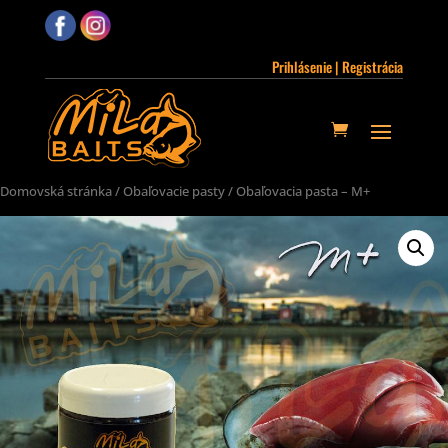
Prihlásenie | Registrácia
Domovská stránka
/
Obaľovacie pasty
/ Obaľovacia pasta – M+