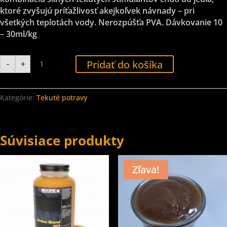
ktoré zvyšujú príťažlivosť akejkoľvek návnady – pri
všetkých teplotách vody. Nerozpúšťa PVA. Dávkovanie 10
– 30ml/kg
množstvo
Pridať do košíka
-
+
CC
Moore
Marine
Amino
365
Kategórie:
Tekuté potravy
500ml
Súvisiace produkty
Zľava!