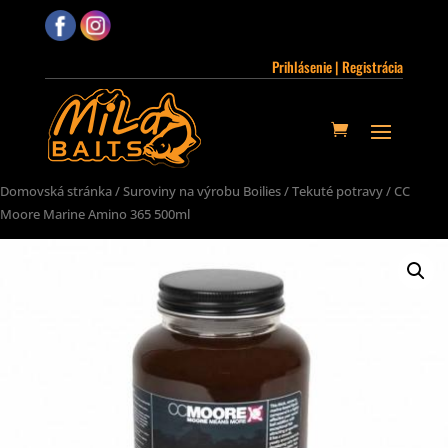
Prihlásenie | Registrácia
Domovská stránka
/
Suroviny na výrobu Boilies
/
Tekuté potravy
/ CC
Moore Marine Amino 365 500ml