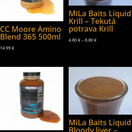
MiLa Baits Liquid
Krill – Tekutá
potrava Krill
CC Moore Amino
Blend 365 500ml
4.80
€
–
8.80
€
14.99
€
MiLa Baits Liquid
Bloody liver –