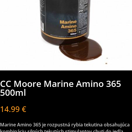
CC Moore Marine Amino 365
500ml
14.99
€
Marine Amino 365 je rozpustná rybia tekutina obsahujúca
kombináciu silných tekutých stimulantov chuti do jedla,