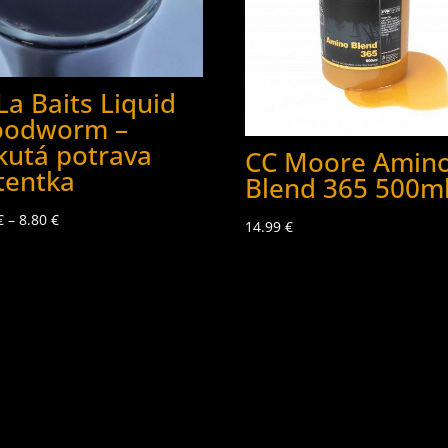
La Baits Liquid
oodworm –
kutá potrava
CC Moore Amin
tentka
Blend 365 500m
€
–
8.80
€
14.99
€