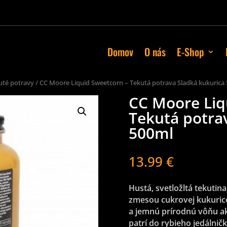
Domov
O nás
E-Shop
uté potravy
/ CC Moore Liquid Sweetcorn – Tekutá potrava Sladká kukurica
CC Moore Liq
Tekutá potra
500ml
13.99
€
Hustá, svetložltá tekutin
zmesou cukrovej kukurice
a jemnú prírodnú vôňu ak
patrí do rybieho jedálnič