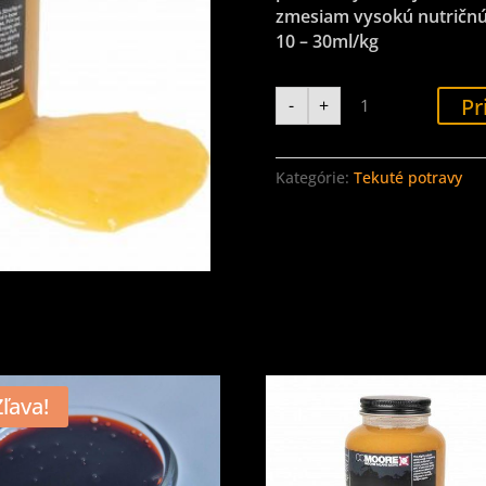
zmesiam vysokú nutričnú
10 – 30ml/kg
množstvo
Pr
-
+
CC
Moore
Liquid
Sweetcorn
-
Kategórie:
Tekuté potravy
Tekutá
potrava
Sladká
kukurica
500ml
Zľava!