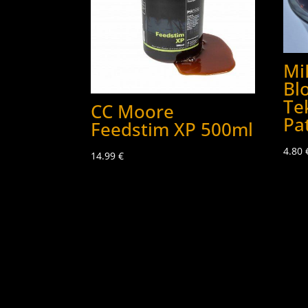
Mi
Bl
Te
CC Moore
Pa
Feedstim XP 500ml
4.80
14.99
€