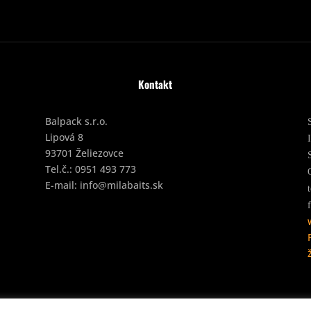
Kontakt
Balpack s.r.o.
Lipová 8
93701 Želiezovce
Tel.č.:
0951 493 773
E-mail:
info@milabaits.sk