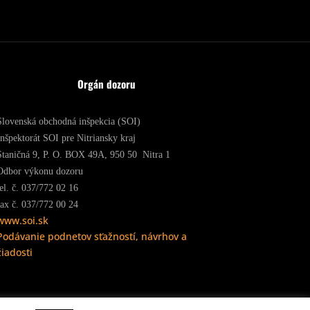
Orgán dozoru
Slovenská obchodná inšpekcia (SOI)
Inšpektorát SOI pre Nitriansky kraj
Staničná 9, P. O. BOX 49A, 950 50 Nitra 1
Odbor výkonu dozoru
tel. č. 037/772 02 16
fax č. 037/772 00 24
www.soi.sk
Podávanie podnetov sťažností, návrhov a
žiadosti