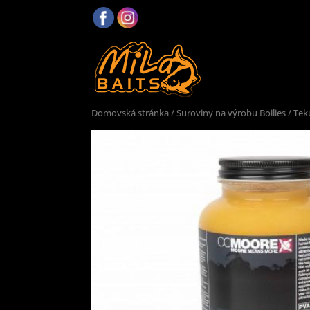
Domovská stránka
/
Suroviny na výrobu Boilies
/
Tek