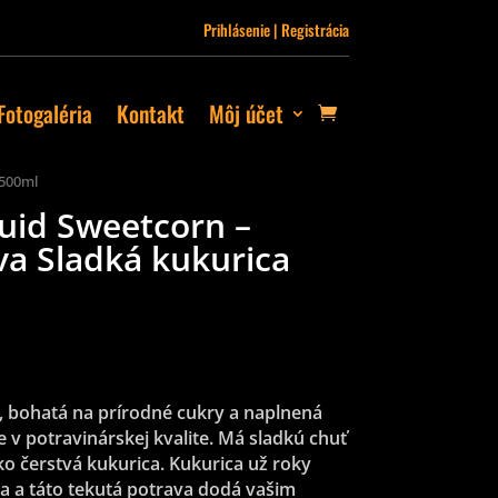
Prihlásenie | Registrácia
Fotogaléria
Kontakt
Môj účet
 500ml
uid Sweetcorn –
va Sladká kukurica
a, bohatá na prírodné cukry a naplnená
 v potravinárskej kvalite. Má sladkú chuť
o čerstvá kukurica. Kukurica už roky
ka a táto tekutá potrava dodá vašim