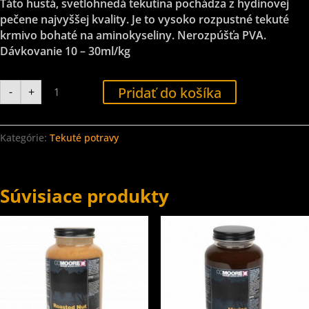
Táto hustá, svetlohnedá tekutina pochádza z hydinovej
pečene najvyššej kvality. Je to vysoko rozpustné tekuté
krmivo bohaté na aminokyseliny. Nerozpúšťa PVA.
Dávkovanie 10 – 30ml/kg
množstvo
Pridať do košíka
-
+
CC
Moore
Liquid
Liver
Compound
Kategórie:
Tekuté potravy
-
Tekutá
potrava
Pečeň
500ml
Súvisiace produkty