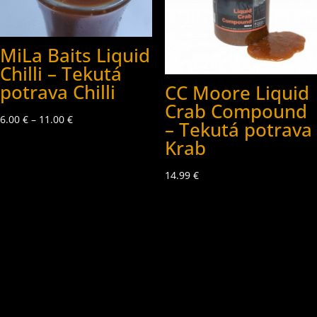
MiLa Baits Liquid
Chilli – Tekutá
potrava Chilli
CC Moore Liquid
Crab Compound
6.00
€
–
11.00
€
– Tekutá potrava
Krab
14.99
€