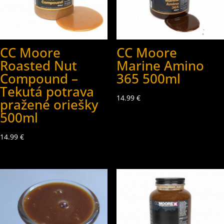
CC Moore
CC Moore
Roasted Nut
Marine Amino
Compound –
365 500ml
Tekutá potrava
14.99
€
pražené oriešky
500ml
14.99
€