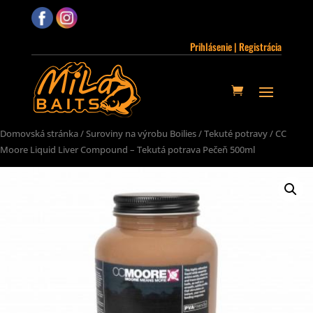
Prihlásenie | Registrácia
Domovská stránka
/
Suroviny na výrobu Boilies
/
Tekuté potravy
/ CC
Moore Liquid Liver Compound – Tekutá potrava Pečeň 500ml