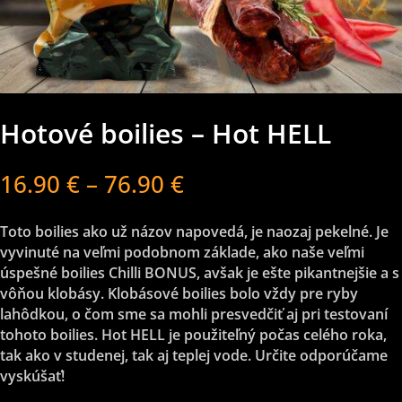
Hotové boilies – Hot HELL
16.90
€
–
76.90
€
Toto boilies ako už názov napovedá, je naozaj pekelné. Je
vyvinuté na veľmi podobnom základe, ako naše veľmi
úspešné boilies Chilli BONUS, avšak je ešte pikantnejšie a s
vôňou klobásy. Klobásové boilies bolo vždy pre ryby
lahôdkou, o čom sme sa mohli presvedčiť aj pri testovaní
tohoto boilies. Hot HELL je použiteľný počas celého roka,
tak ako v studenej, tak aj teplej vode. Určite odporúčame
vyskúšať!