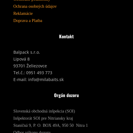
Ochrana osobných údajov
Reklamácie
Doprava a Platba
Kontakt
Balpack s.r.o.
Lipová 8
93701 Želiezovce
Tel.č.:
0951 493 773
E-mail:
info@milabaits.sk
Orgán dozoru
Slovenská obchodná inšpekcia (SOI)
Inšpektorát SOI pre Nitriansky kraj
Staničná 9, P. O. BOX 49A, 950 50 Nitra 1
Odbor výkonu dozoru