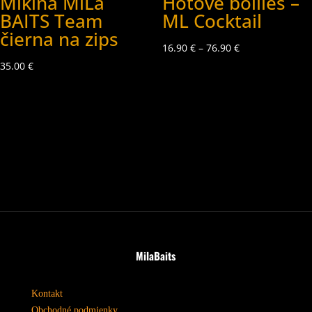
Mikina MiLa
Hotové boilies –
BAITS Team
ML Cocktail
čierna na zips
16.90
€
–
76.90
€
35.00
€
MilaBaits
Kontakt
Obchodné podmienky