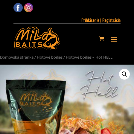
Prihlásenie | Registrácia
Domovská stránka
/
Hotové boilies
/ Hotové boilies – Hot HELL