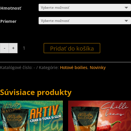
Hmotnosť
Priemer
množstvo
Pridať do košíka
-
+
Hotové
boilies
-
Hot
HELL
Katalógové číslo:
-
Kategórie:
Hotové boilies
,
Novinky
Súvisiace produkty