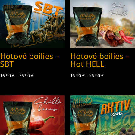
Hotové boilies –
Hotové boilies –
SBT
Hot HELL
16.90
€
–
76.90
€
16.90
€
–
76.90
€