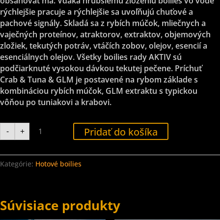
obsahovať má. Vďaka hrubšiemu zloženiu boilies vo vode
rýchlejšie pracuje a rýchlejšie sa uvoľňujú chuťové a
pachové signály. Skladá sa z rybích múčok, mliečnych a
vaječných proteínov, atraktorov, extraktov, objemových
zložiek, tekutých potráv, vtáčích zobov, olejov, esencií a
esenciálnych olejov. Všetky boilies rady AKTIV sú
podčiarknuté vysokou dávkou tekutej pečene. Príchuť
Crab & Tuna & GLM je postavené na rybom základe s
kombináciou rybích múčok, GLM extraktu s typickou
vôňou po tuniakovi a krabovi.
množstvo
Pridať do košíka
-
+
Hotové
boilies
AKTIV
-
Crab
Kategórie:
Hotové boilies
&
Tuna
&
GLM
20mm
Súvisiace produkty
1kg