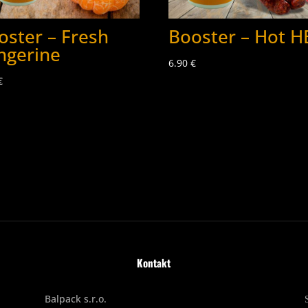
oster – Fresh
Booster – Hot H
ngerine
6.90
€
€
Kontakt
Balpack s.r.o.