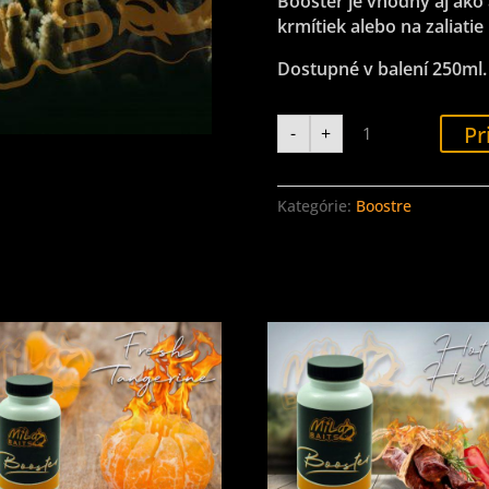
Booster je vhodný aj ako
krmítiek alebo na zaliatie 
Dostupné v balení 250ml.
množstvo
Pr
-
+
Booster
-
SBT
Kategórie:
Boostre