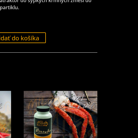
 atraktor do sypkých kŕmnych zmesí do
partiklu.
idať do košíka