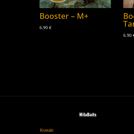
Booster – M+
Bo
Ta
6.90
€
6.90
MilaBaits
Kontakt