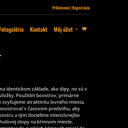
Prihlásenie | Registrácia
Fotogaléria
Kontakt
Môj účet
T
na identickom základe, ako dipy, no sú v
 zložky. Použitím boostrov, primárne
e zvyšujeme atraktivitu lovného miesta.
oostrovať v časovom predstihu, aby
boostru a tým docielime intenzívnejšie
chuťovej stopy na kŕmnom mieste.