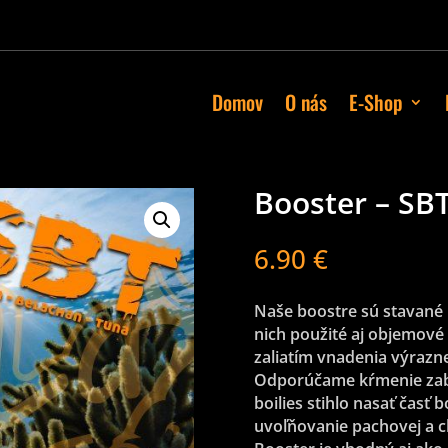
Domov
O nás
E-Shop
Booster – SB
6.90
€
Naše boostre sú stavané 
nich použité aj objemové
zaliatím vnadenia výrazn
Odporúčame kŕmenie zab
boilies stihlo nasať časť 
uvoľňovanie pachovej a 